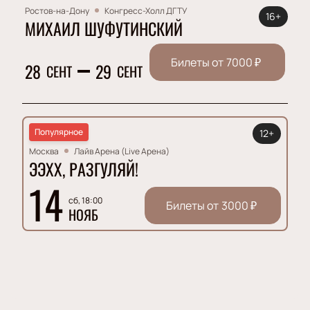
Ростов-на-Дону
Конгресс-Холл ДГТУ
16+
МИХАИЛ ШУФУТИНСКИЙ
Билеты от
7000
₽
28
29
СЕНТ
СЕНТ
Популярное
12+
Москва
Лайв Арена (Live Арена)
ЭЭХХ, РАЗГУЛЯЙ!
14
сб, 18:00
Билеты от
3000
₽
НОЯБ