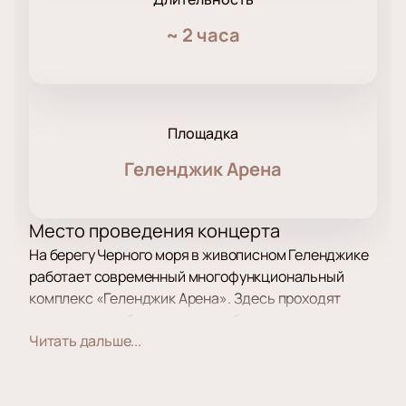
~
2 часа
Площадка
Геленджик Арена
Место проведения концерта
На берегу Черного моря в живописном Геленджике
работает современный многофункциональный
комплекс «Геленджик Арена». Здесь проходят
культурные события и масштабные шоу.
Читать дальше...
Пространство использует современные
сценические технологии и создает особую
атмосферу для каждого выступления.