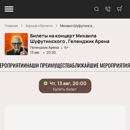
Главная
Афиша и Билеты
Михаил Шуфутинск...
Билеты на концерт Михаила
Шуфутинского , Геленджик Арена
Геленджик Арена
6+
13 авг.
20:00
МЕРОПРИЯТИИ
НАШИ ПРЕИМУЩЕСТВА
БЛИЖАЙШИЕ МЕРОПРИЯТИЯ