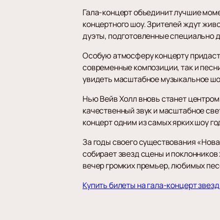
Гала-концерт объединит лучшие мом
концертного шоу. Зрителей ждут жив
дуэты, подготовленные специально д
Особую атмосферу концерту придаст 
современные композиции, так и песн
увидеть масштабное музыкальное шо
Нью Вейв Холл вновь станет центром
качественный звук и масштабное све
концерт одним из самых ярких шоу го
За годы своего существования «Нова
собирает звезд сцены и поклонников
вечер громких премьер, любимых пес
Купить билеты на гала-концерт звезд