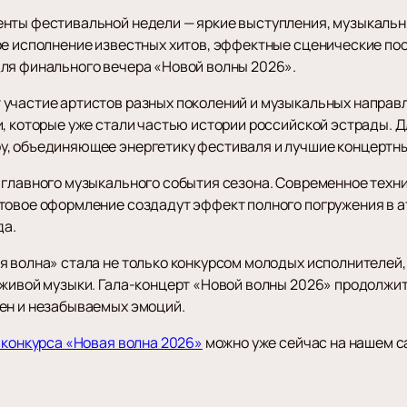
енты фестивальной недели — яркие выступления, музыкаль
ое исполнение известных хитов, эффектные сценические по
ля финального вечера «Новой волны 2026».
участие артистов разных поколений и музыкальных направл
и, которые уже стали частью истории российской эстрады. 
у, объединяющее энергетику фестиваля и лучшие концертн
 главного музыкального события сезона. Современное техн
товое оформление создадут эффект полного погружения в 
да.
я волна» стала не только конкурсом молодых исполнителей,
 живой музыки. Гала-концерт «Новой волны 2026» продолжит
ен и незабываемых эмоций.
 конкурса «Новая волна 2026»
можно уже сейчас на нашем с