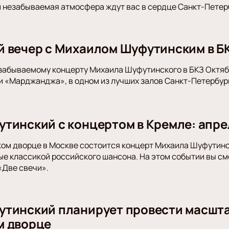
 незабываемая атмосфера ждут вас в сердце Санкт-Петер
 вечер с Михаилом Шуфутинским в Б
забываемому концерту Михаила Шуфутинского в БКЗ Октябр
и «Марджанджа», в одном из лучших залов Санкт-Петербург
тинский с концертом в Кремле: апре
ом дворце в Москве состоится концерт Михаила Шуфутинск
е классикой российского шансона. На этом событии вы с
«Две свечи».
тинский планирует провести масшта
м дворце