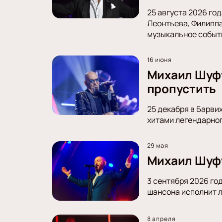
25 августа 2026 го
Леонтьева, Филиппа
музыкальное событи
16 июня
Михаил Шуфут
пропустить
25 декабря в Барви
хитами легендарног
29 мая
Михаил Шуфу
3 сентября 2026 го
шансона исполнит л
8 апреля