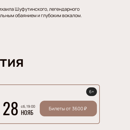
ихаила Шуфутинского, легендарного
альным обаянием и глубоким вокалом.
тия
6+
28
сб, 19:00
Билеты от
3600
₽
НОЯБ