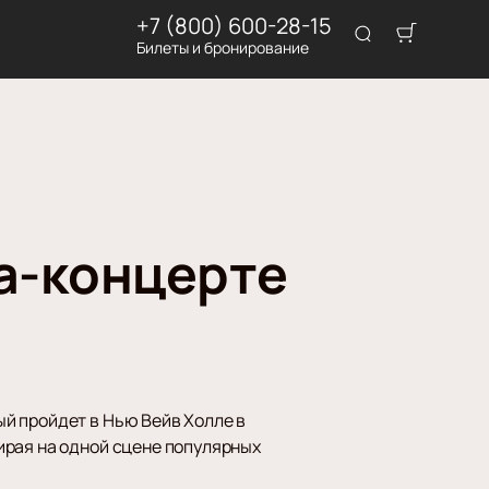
+7 (800) 600-28-15
Билеты и бронирование
ла-концерте
й пройдет в Нью Вейв Холле в
ирая на одной сцене популярных