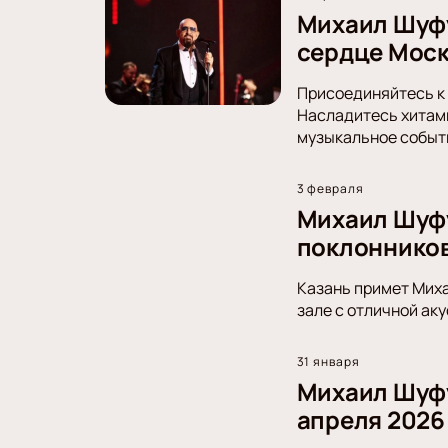
Михаил Шуфу
сердце Мос
Присоединяйтесь к 
Насладитесь хитами
музыкальное событ
3 февраля
Михаил Шуфу
поклоннико
Казань примет Миха
зале с отличной аку
31 января
Михаил Шуфу
апреля 2026