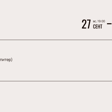
27
вс, 19:00
СЕНТ
Юпитер)