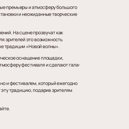
ные премьеры и атмосферу большого
становки и неожиданные творческие
ений. На сцене прозвучат как
Для зрителей это возможность
ые традиции «Новой волны».
ическое оснащение площадки,
атмосферу фестиваля и сделают гала-
 но и фестивалем, который ежегодно
 эту традицию, подарив зрителям
айте.