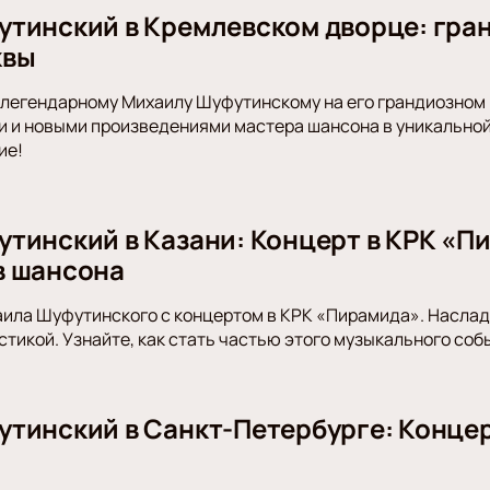
тинский в Кремлевском дворце: гра
квы
легендарному Михаилу Шуфутинскому на его грандиозном 
 и новыми произведениями мастера шансона в уникальной
ие!
тинский в Казани: Концерт в КРК «П
в шансона
ила Шуфутинского с концертом в КРК «Пирамида». Наслад
стикой. Узнайте, как стать частью этого музыкального соб
тинский в Санкт-Петербурге: Концер