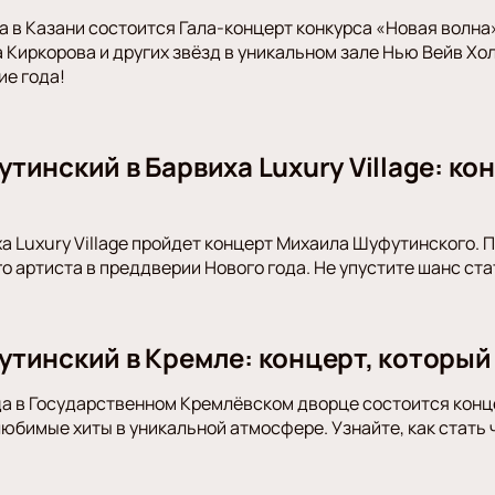
да в Казани состоится Гала-концерт конкурса «Новая волн
 Киркорова и других звёзд в уникальном зале Нью Вейв Хол
е года!
инский в Барвиха Luxury Village: ко
ха Luxury Village пройдет концерт Михаила Шуфутинского. 
о артиста в преддверии Нового года. Не упустите шанс ст
тинский в Кремле: концерт, который
да в Государственном Кремлёвском дворце состоится кон
юбимые хиты в уникальной атмосфере. Узнайте, как стать