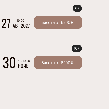
6+
27
пт, 19:00
Билеты от
6200
₽
АВГ 2027
16+
30
пн, 19:00
Билеты от
6200
₽
НОЯБ