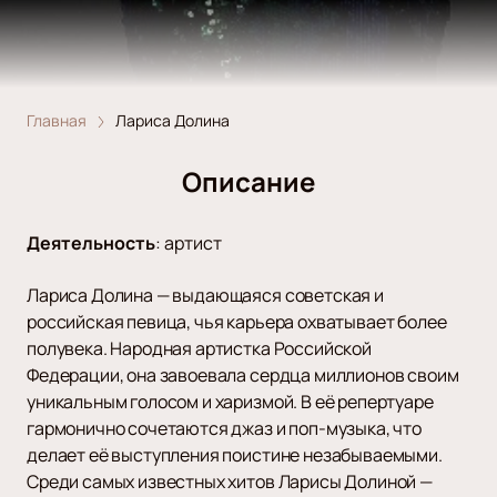
Главная
Лариса Долина
Описание
Деятельность
:
артист
Лариса Долина — выдающаяся советская и
российская певица, чья карьера охватывает более
полувека. Народная артистка Российской
Федерации, она завоевала сердца миллионов своим
уникальным голосом и харизмой. В её репертуаре
гармонично сочетаются джаз и поп-музыка, что
делает её выступления поистине незабываемыми.
Среди самых известных хитов Ларисы Долиной —