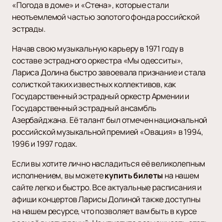
«Погода в доме» и «Стена», которые стали
неотъемлемой частью золотого фонда российской
эстрады.
Начав свою музыкальную карьеру в 1971 году в
составе эстрадного оркестра «Мы одесситы»,
Лариса Долина быстро завоевала признание и стала
солисткой таких известных коллективов, как
Государственный эстрадный оркестр Армении и
Государственный эстрадный ансамбль
Азербайджана. Её талант был отмечен национальной
российской музыкальной премией «Овация» в 1994,
1996 и 1997 годах.
Если вы хотите лично насладиться её великолепным
исполнением, вы можете
купить билеты
на нашем
сайте легко и быстро. Все актуальные расписания и
афиши концертов Ларисы Долиной также доступны
на нашем ресурсе, что позволяет вам быть в курсе