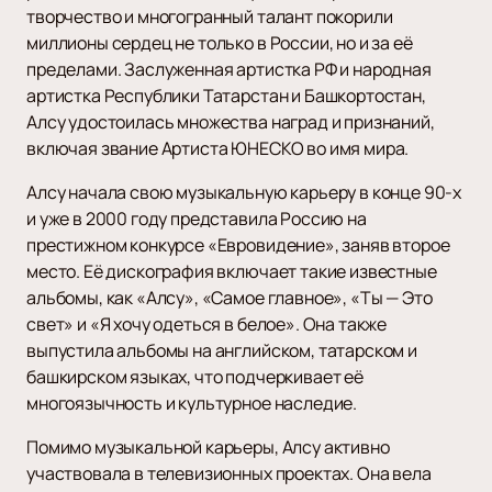
творчество и многогранный талант покорили
миллионы сердец не только в России, но и за её
пределами. Заслуженная артистка РФ и народная
артистка Республики Татарстан и Башкортостан,
Алсу удостоилась множества наград и признаний,
включая звание Артиста ЮНЕСКО во имя мира.
Алсу начала свою музыкальную карьеру в конце 90-х
и уже в 2000 году представила Россию на
престижном конкурсе «Евровидение», заняв второе
место. Её дискография включает такие известные
альбомы, как «Алсу», «Самое главное», «Ты — Это
свет» и «Я хочу одеться в белое». Она также
выпустила альбомы на английском, татарском и
башкирском языках, что подчеркивает её
многоязычность и культурное наследие.
Помимо музыкальной карьеры, Алсу активно
участвовала в телевизионных проектах. Она вела