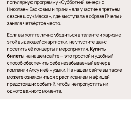
популярную программу «Субботний вечер» с
Николаем Басковым и принимала участие в третьем
сезоне шоу «Маска», где выступала в образе Пчелы и
заняла четвёртое место.
Если вы хотите лично убедиться в таланте и харизме
этой выдающейся артистки, не упустите шанс
посетить её концерты и мероприятия.
Купить
билеты
на нашем сайте — это простой и удобный
способ обеспечить себе незабываемый вечер в
компании Алсу и её музыки. На нашем сайте вы также
можете ознакомиться с расписанием и афишей
предстоящих событий, чтобы не пропустить ни
одного важного момента.
Алсу — это не просто певица, это символ
многогранного таланта и преданности своему делу.
Её выступления всегда наполнены искренностью и
эмоциональной глубиной, что делает каждое
событие с её участием поистине уникальным. Не