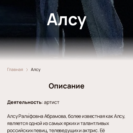
Алсу
Главная
Алсу
Описание
Деятельность
:
артист
Алсу Рали́фовна Абрамова, более известная как Алсу,
является одной из самых ярких и талантливых
российских певиц, телеведущих и актрис. Её