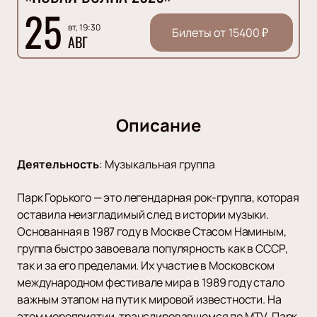
25
вт, 19:30
Билеты от
15400
₽
АВГ
Описание
Деятельность
:
Музыкальная группа
Парк Горького — это легендарная рок-группа, которая
оставила неизгладимый след в истории музыки.
Основанная в 1987 году в Москве Стасом Наминым,
группа быстро завоевала популярность как в СССР,
так и за его пределами. Их участие в Московском
международном фестивале мира в 1989 году стало
важным этапом на пути к мировой известности. На
этом мероприятии, транслировавшемся по MTV, Парк